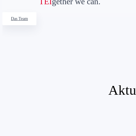
TEI
gether we can.
Das Team
Akt