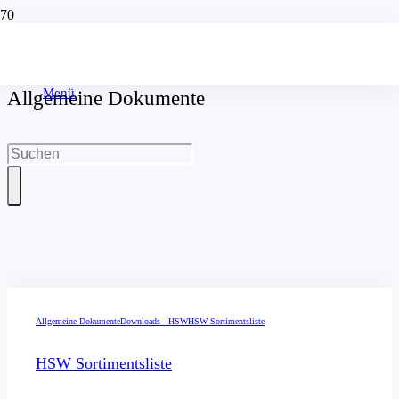
Menü
Allgemeine Dokumente
Allgemeine Dokumente
Downloads - HSW
HSW Sortimentsliste
HSW Sortimentsliste